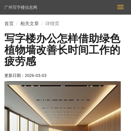
广州写字楼信息网
切
换
导
首页
相关文章
详情页
航
写字楼办公怎样借助绿色
植物墙改善长时间工作的
疲劳感
更新日期：
2026-03-03