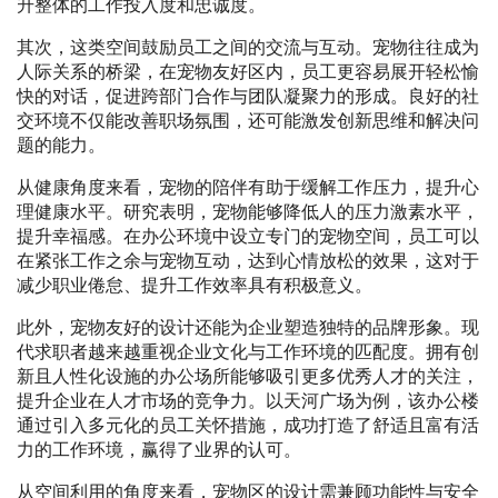
升整体的工作投入度和忠诚度。
其次，这类空间鼓励员工之间的交流与互动。宠物往往成为
人际关系的桥梁，在宠物友好区内，员工更容易展开轻松愉
快的对话，促进跨部门合作与团队凝聚力的形成。良好的社
交环境不仅能改善职场氛围，还可能激发创新思维和解决问
题的能力。
从健康角度来看，宠物的陪伴有助于缓解工作压力，提升心
理健康水平。研究表明，宠物能够降低人的压力激素水平，
提升幸福感。在办公环境中设立专门的宠物空间，员工可以
在紧张工作之余与宠物互动，达到心情放松的效果，这对于
减少职业倦怠、提升工作效率具有积极意义。
此外，宠物友好的设计还能为企业塑造独特的品牌形象。现
代求职者越来越重视企业文化与工作环境的匹配度。拥有创
新且人性化设施的办公场所能够吸引更多优秀人才的关注，
提升企业在人才市场的竞争力。以天河广场为例，该办公楼
通过引入多元化的员工关怀措施，成功打造了舒适且富有活
力的工作环境，赢得了业界的认可。
从空间利用的角度来看，宠物区的设计需兼顾功能性与安全