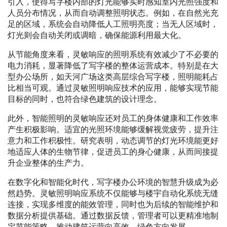
引入，使得写字楼内部的灯光能够实时感知室内光照强度和
人员分布情况，从而自动调整照明状态。例如，在自然光充
足的区域，系统会自动降低人工照明亮度；当无人区域时，
灯光则会自动关闭或调暗，确保能源利用最大化。
从节能角度来看，灵敏响应的照明系统有效减少了不必要的
电力消耗，显著降低了写字楼的整体运营成本。特别是在大
型办公场所，如天河广场这类高层综合写字楼，照明能耗占
比相当可观。通过灵敏照明响应技术的应用，能够实现节能
目标的同时，也符合绿色建筑的设计理念。
此外，智能照明的灵敏响应还对员工的身体健康和工作效率
产生积极影响。适宜的光照环境能够缓解视觉疲劳，提升注
意力和工作积极性。研究表明，动态调节的灯光环境能更好
地适应人体的生物节律，促进员工的身心健康，从而间接提
升企业整体的生产力。
在数字化和智能化时代，写字楼办公环境的智慧升级成为必
然趋势。灵敏照明响应系统不仅能够与楼宇自动化系统无缝
连接，实现多维度的能效管理，同时也为后续的智能维护和
数据分析提供基础。通过数据反馈，管理者可以更精准地制
定节能策略，推动建筑运营向高效、绿色方向发展。