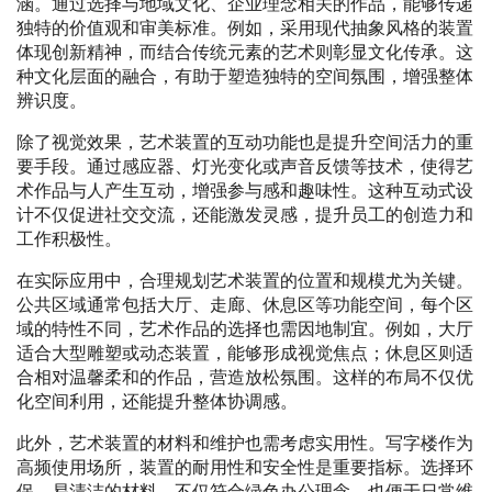
涵。通过选择与地域文化、企业理念相关的作品，能够传递
独特的价值观和审美标准。例如，采用现代抽象风格的装置
体现创新精神，而结合传统元素的艺术则彰显文化传承。这
种文化层面的融合，有助于塑造独特的空间氛围，增强整体
辨识度。
除了视觉效果，艺术装置的互动功能也是提升空间活力的重
要手段。通过感应器、灯光变化或声音反馈等技术，使得艺
术作品与人产生互动，增强参与感和趣味性。这种互动式设
计不仅促进社交交流，还能激发灵感，提升员工的创造力和
工作积极性。
在实际应用中，合理规划艺术装置的位置和规模尤为关键。
公共区域通常包括大厅、走廊、休息区等功能空间，每个区
域的特性不同，艺术作品的选择也需因地制宜。例如，大厅
适合大型雕塑或动态装置，能够形成视觉焦点；休息区则适
合相对温馨柔和的作品，营造放松氛围。这样的布局不仅优
化空间利用，还能提升整体协调感。
此外，艺术装置的材料和维护也需考虑实用性。写字楼作为
高频使用场所，装置的耐用性和安全性是重要指标。选择环
保、易清洁的材料，不仅符合绿色办公理念，也便于日常维